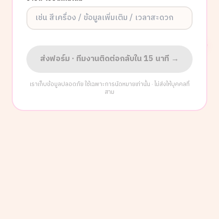
ส่งฟอร์ม · ทีมงานติดต่อกลับใน 15 นาที →
เราเก็บข้อมูลปลอดภัย ใช้เฉพาะการนัดหมายเท่านั้น · ไม่ส่งให้บุคคลที่
สาม