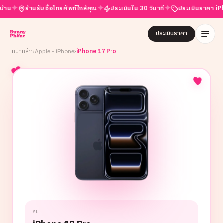
✦
✦
✦
ร้านรับซื้อโทรศัพท์ใกล้คุณ
ประเมินใน 30 วินาที
ประเมินราคา iPhone 
ประเมินราคา
หน้าหลัก
›
Apple - iPhone
›
iPhone 17 Pro
รุ่น