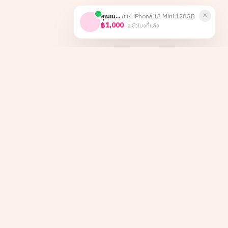
×
คุณณ...
ขาย
iPhone 13 Mini 128GB
฿1,000
·
2 ชั่วโมงที่แล้ว
หน้าหลัก
Instagram
เกี่ยวกับเรา
TikTok
ลูกค้าองค์กร
Facebook
บทความ
LINE
รีวิว
ติดต่อ