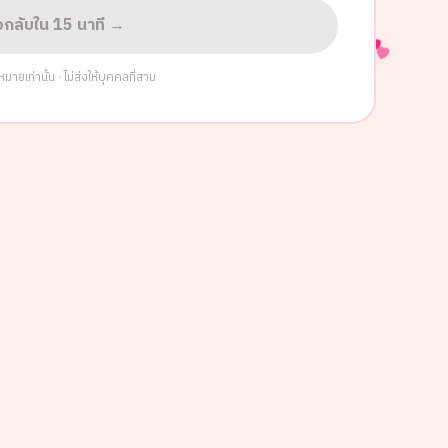
่อกลับใน 15 นาที →
ยเท่านั้น · ไม่ส่งให้บุคคลที่สาม