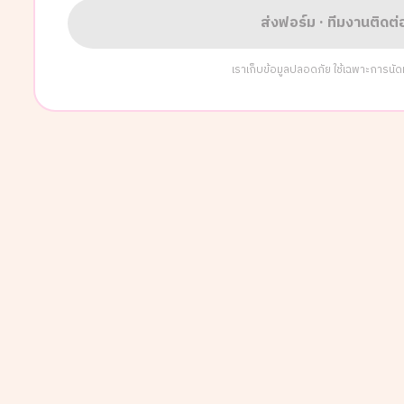
ส่งฟอร์ม · ทีมงานติดต
เราเก็บข้อมูลปลอดภัย ใช้เฉพาะการนัดหมา