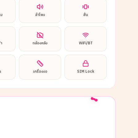
อม
ลำโพง
สั่น
้า
กล้องหลัง
WiFi/BT
น
เครื่องงอ
SIM Lock