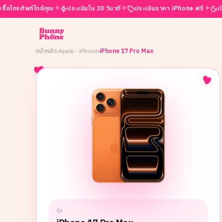
✦
✦
✦
พท์ใกล้คุณ
ประเมินใน 30 วินาที
ประเมินราคา iPhone ฟรี
เปิดบริการ 
หน้าหลัก
›
Apple - iPhone
›
iPhone 17 Pro Max
รุ่น