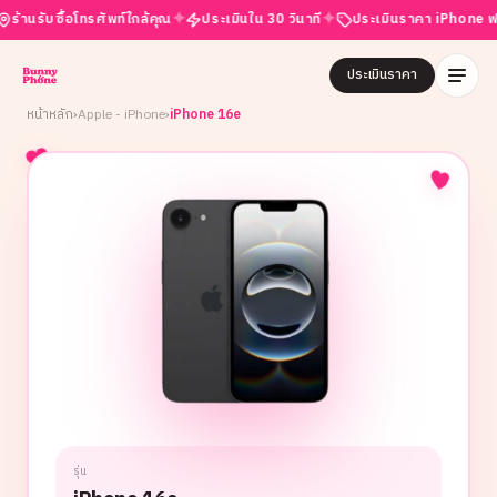
✦
✦
✦
นรับซื้อโทรศัพท์ใกล้คุณ
ประเมินใน 30 วินาที
ประเมินราคา iPhone ฟรี
ประเมินราคา
หน้าหลัก
›
Apple - iPhone
›
iPhone 16e
รุ่น