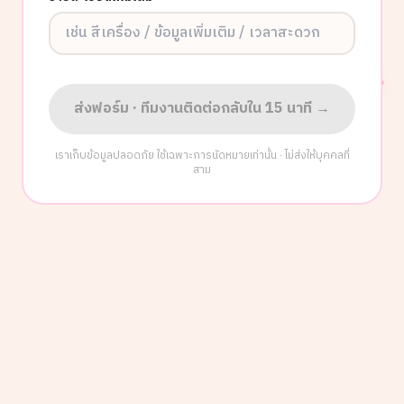
ส่งฟอร์ม · ทีมงานติดต่อกลับใน 15 นาที →
เราเก็บข้อมูลปลอดภัย ใช้เฉพาะการนัดหมายเท่านั้น · ไม่ส่งให้บุคคลที่
สาม