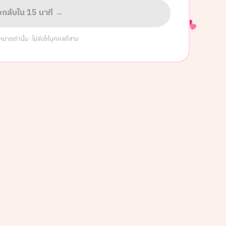
่อกลับใน 15 นาที →
ยเท่านั้น · ไม่ส่งให้บุคคลที่สาม