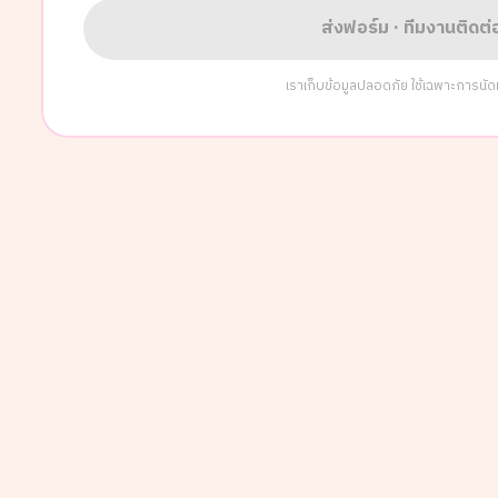
ส่งฟอร์ม · ทีมงานติดต
เราเก็บข้อมูลปลอดภัย ใช้เฉพาะการนัดหมา