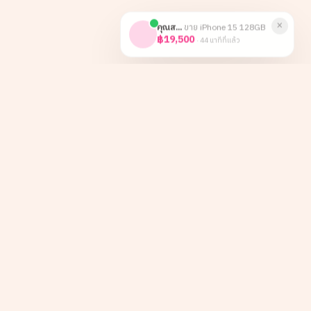
×
คุณส...
ขาย
iPhone 15 128GB
฿19,500
·
44 นาทีที่แล้ว
หน้าหลัก
Instagram
เกี่ยวกับเรา
TikTok
ลูกค้าองค์กร
Facebook
บทความ
LINE
รีวิว
ติดต่อ