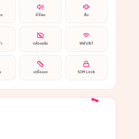
อม
ลำโพง
สั่น
้า
กล้องหลัง
WiFi/BT
น
เครื่องงอ
SIM Lock