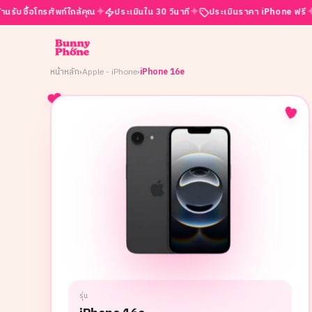
✦
✦
✦
โทรศัพท์ใกล้คุณ
ประเมินใน 30 วินาที
ประเมินราคา iPhone ฟรี
เปิดบร
หน้าหลัก
›
Apple - iPhone
›
iPhone 16e
รุ่น