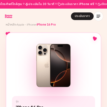
✦
✦
✦
พท์ใกล้คุณ
ประเมินใน 30 วินาที
ประเมินราคา iPhone ฟรี
เปิดบริการ 
ประเมินราคา
หน้าหลัก
›
Apple - iPhone
›
iPhone 16 Pro
รุ่น