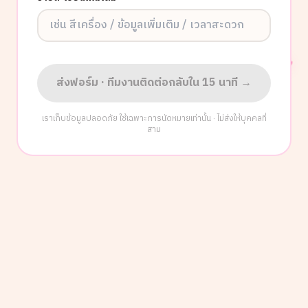
ส่งฟอร์ม · ทีมงานติดต่อกลับใน 15 นาที →
เราเก็บข้อมูลปลอดภัย ใช้เฉพาะการนัดหมายเท่านั้น · ไม่ส่งให้บุคคลที่
สาม