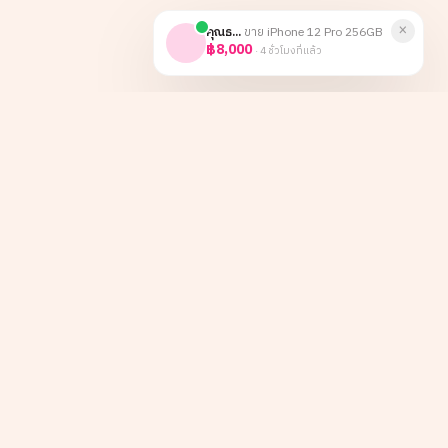
×
คุณธ...
ขาย
iPhone 12 Pro 256GB
฿8,000
·
4 ชั่วโมงที่แล้ว
หน้าหลัก
Instagram
เกี่ยวกับเรา
TikTok
ลูกค้าองค์กร
Facebook
บทความ
LINE
รีวิว
ติดต่อ