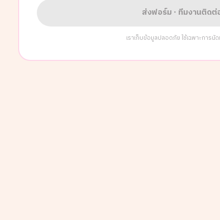
ส่งฟอร์ม · ทีมงานติดต
เราเก็บข้อมูลปลอดภัย ใช้เฉพาะการนัดหมา