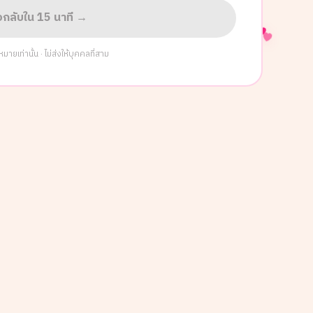
่อกลับใน 15 นาที →
ยเท่านั้น · ไม่ส่งให้บุคคลที่สาม