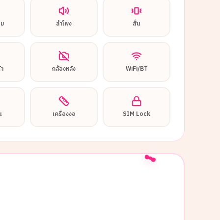
อม
ลำโพง
สั่น
้า
กล้องหลัง
WiFi/BT
น
เครื่องงอ
SIM Lock