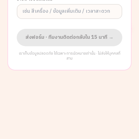
ส่งฟอร์ม · ทีมงานติดต่อกลับใน 15 นาที →
เราเก็บข้อมูลปลอดภัย ใช้เฉพาะการนัดหมายเท่านั้น · ไม่ส่งให้บุคคลที่
สาม