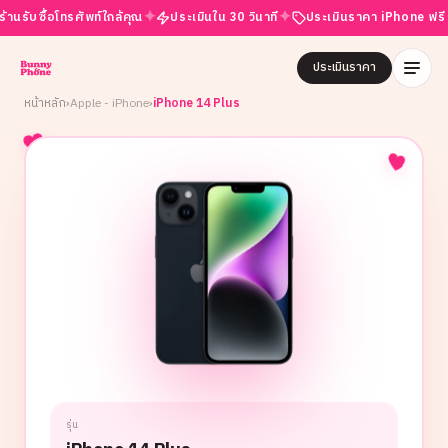
✦
✦
✦
ับซื้อโทรศัพท์ใกล้คุณ
ประเมินใน 30 วินาที
ประเมินราคา iPhone ฟรี
เ
ประเมินราคา
หน้าหลัก
›
Apple - iPhone
›
iPhone 14 Plus
รุ่น