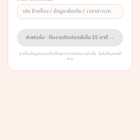
ส่งฟอร์ม · ทีมงานติดต่อกลับใน 15 นาที →
เราเก็บข้อมูลปลอดภัย ใช้เฉพาะการนัดหมายเท่านั้น · ไม่ส่งให้บุคคลที่
สาม