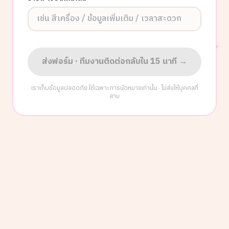
ส่งฟอร์ม · ทีมงานติดต่อกลับใน 15 นาที →
เราเก็บข้อมูลปลอดภัย ใช้เฉพาะการนัดหมายเท่านั้น · ไม่ส่งให้บุคคลที่
สาม