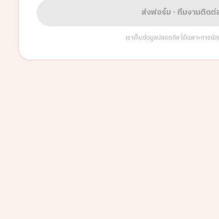
ส่งฟอร์ม · ทีมงานติดต
เราเก็บข้อมูลปลอดภัย ใช้เฉพาะการนัดหมา