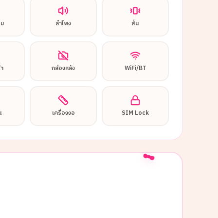
อม
ลำโพง
สั่น
้า
กล้องหลัง
WiFi/BT
น
เครื่องงอ
SIM Lock