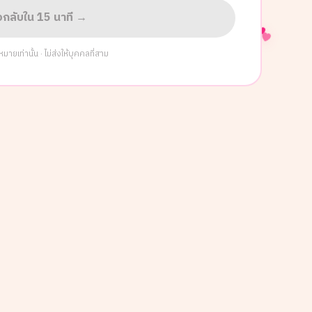
่อกลับใน 15 นาที →
ยเท่านั้น · ไม่ส่งให้บุคคลที่สาม