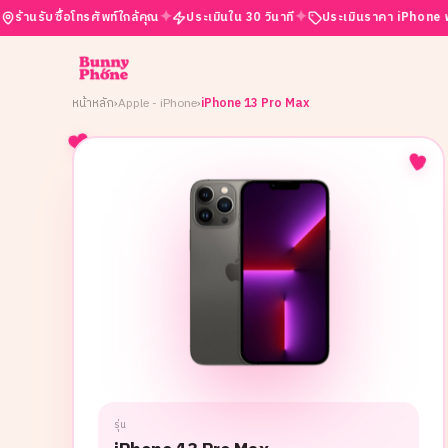
✦
✦
✦
ซื้อโทรศัพท์ใกล้คุณ
ประเมินใน 30 วินาที
ประเมินราคา iPhone ฟรี
เป
หน้าหลัก
›
Apple - iPhone
›
iPhone 13 Pro Max
รุ่น