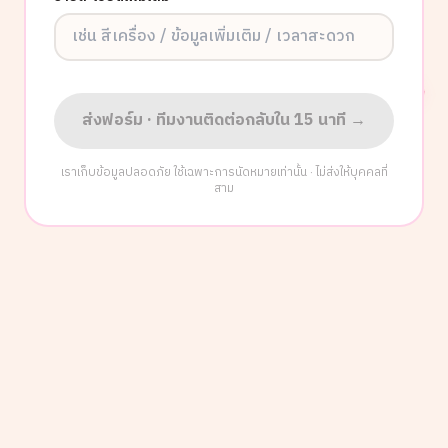
ส่งฟอร์ม · ทีมงานติดต่อกลับใน 15 นาที →
เราเก็บข้อมูลปลอดภัย ใช้เฉพาะการนัดหมายเท่านั้น · ไม่ส่งให้บุคคลที่
สาม