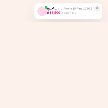
×
คุณ🍂...
ขาย
iPhone 15 Plus 128GB
฿15,500
·
20 นาทีที่แล้ว
หน้าหลัก
Instagram
เกี่ยวกับเรา
TikTok
ลูกค้าองค์กร
Facebook
บทความ
LINE
รีวิว
ติดต่อ