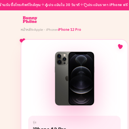
✦
✦
✦
โทรศัพท์ใกล้คุณ
ประเมินใน 30 วินาที
ประเมินราคา iPhone ฟรี
เปิดบร
หน้าหลัก
›
Apple - iPhone
›
iPhone 12 Pro
รุ่น