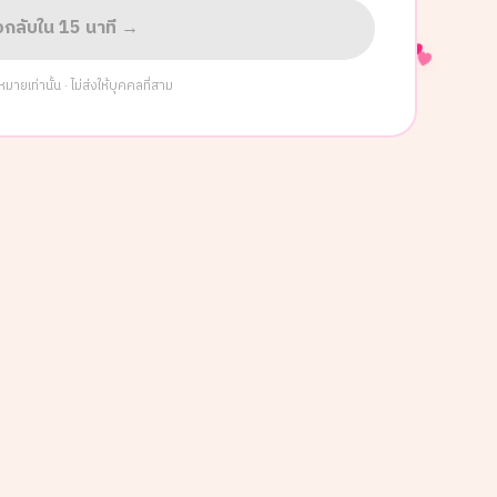
่อกลับใน 15 นาที →
ยเท่านั้น · ไม่ส่งให้บุคคลที่สาม