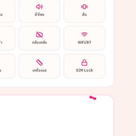
อม
ลำโพง
สั่น
้า
กล้องหลัง
WiFi/BT
น
เครื่องงอ
SIM Lock