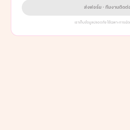
ส่งฟอร์ม · ทีมงานติดต
เราเก็บข้อมูลปลอดภัย ใช้เฉพาะการนัดหมา