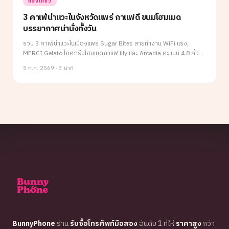
ท่องเที่ยว
3 คาเฟ่น่าแวะในจังหวัดแพร่ กาแฟดี ขนมโฮมเมด
บรรยากาศน่านั่งทั้งวัน
รวม 3 คาเฟ่น่าแวะในเมืองแพร่ Sugar Bites สายทำงาน WiFi แรง,
MERCI Gelato ไอศกรีมโฮมเมดกาแฟ illy และ Arcadia คะแนน 4.8 คั่ว
เมล็ดเองใช้กาแฟท้องถิ่นแพร่ แวะครบได้ในวันเดียว
5 ก.ค. 2569
·
3 นาที
BunnyPhone
ร้าน
รับซื้อโทรศัพท์มือสอง
อันดับ 1 ที่ให้
ราคาสูง
กว่า