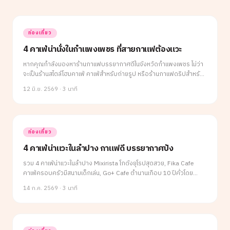
ท่องเที่ยว
4 คาเฟ่น่านั่งในกำแพงเพชร ที่สายกาแฟต้องแวะ
หากคุณกำลังมองหาร้านกาแฟบรรยากาศดีในจังหวัดกำแพงเพชร ไม่ว่า
จะเป็นร้านสไตล์โฮมคาเฟ่ คาเฟ่สำหรับถ่ายรูป หรือร้านกาแฟดริปสำหรับ
คอกาแฟตัวจริง บทความนี้ได้รวบรวม 4 คาเฟ่น่าสนใจที่มีเอกลักษณ์แตก
12 มิ.ย. 2569
·
3 นาที
ต่างกัน แต่รับรองว่าได้ทั้งกาแฟดี บรรยากาศโดนใจ และมุมถ่ายรูปสวย ๆ
กลับไปอย่างแน่นอน
ท่องเที่ยว
4 คาเฟ่น่าแวะในลำปาง กาแฟดี บรรยากาศปัง
รวม 4 คาเฟ่น่าแวะในลำปาง Mixirista โกดังยุโรปสุดสวย, Fika Cafe
คาเฟ่ครอบครัวมีสนามเด็กเล่น, Go+ Cafe ตำนานเกือบ 10 ปีคั่วโดย
Preda Roasting House และเหมยฮวาร้านอบอุ่นริมทาง สายกาแฟห้าม
14 ก.ค. 2569
·
3 นาที
พลาด