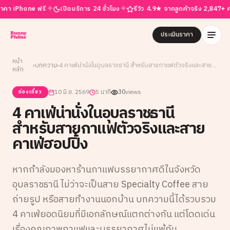
✦
✦
บริการ 24 ชั่วโมง
รีวิว 4.9★ จากลูกค้าจริง 2,847+ คน
ขาย ฝาก เทิร์น ครบ
ประเมินราคา
หน้า
›
บทความ
›
4 คาเฟ่น่านั่งในอุบลราชธานี สำหรับสายกาแฟตัวจริงและสายคาเฟ่ฮอปปิ้ง
หลัก
10 มิ.ย. 2569
5 นาที
30
views
ท่องเที่ยว
4 คาเฟ่น่านั่งในอุบลราชธานี
สำหรับสายกาแฟตัวจริงและสาย
คาเฟ่ฮอปปิ้ง
หากกำลังมองหาร้านกาแฟบรรยากาศดีในจังหวัด
อุบลราชธานี ไม่ว่าจะเป็นสาย Specialty Coffee สาย
ถ่ายรูป หรือสายทำงานนอกบ้าน บทความนี้ได้รวบรวม
4 คาเฟ่ยอดนิยมที่มีเอกลักษณ์แตกต่างกัน แต่โดดเด่น
เรื่องคุณภาพกาแฟและบรรยากาศไม่แพ้กัน