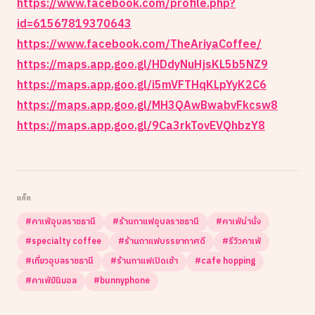
https://www.facebook.com/profile.php?
id=61567819370643
https://www.facebook.com/TheAriyaCoffee/
https://maps.app.goo.gl/HDdyNuHjsKL5b5NZ9
https://maps.app.goo.gl/i5mVFTHqKLpYyK2C6
https://maps.app.goo.gl/MH3QAwBwabvFkcsw8
https://maps.app.goo.gl/9Ca3rkTovEVQhbzY8
แท็ก
#
คาเฟ่อุบลราชธานี
#
ร้านกาแฟอุบลราชธานี
#
คาเฟ่น่านั่ง
#
specialty coffee
#
ร้านกาแฟบรรยากาศดี
#
รีวิวคาเฟ่
#
เที่ยวอุบลราชธานี
#
ร้านกาแฟเปิดเช้า
#
cafe hopping
#
คาเฟ่มินิมอล
#
bunnyphone