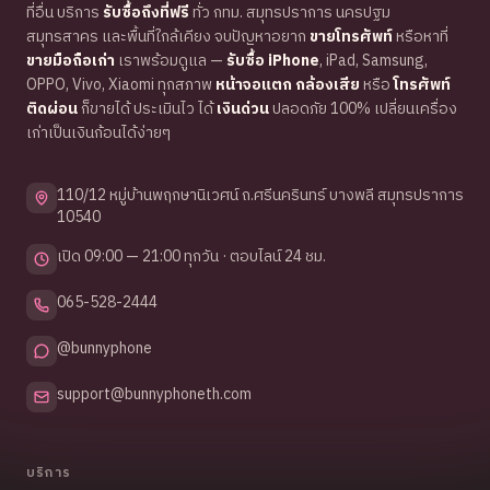
ที่อื่น บริการ
รับซื้อถึงที่ฟรี
ทั่ว กทม. สมุทรปราการ นครปฐม
สมุทรสาคร และพื้นที่ใกล้เคียง จบปัญหาอยาก
ขายโทรศัพท์
หรือหาที่
ขายมือถือเก่า
เราพร้อมดูแล —
รับซื้อ iPhone
, iPad, Samsung,
OPPO, Vivo, Xiaomi ทุกสภาพ
หน้าจอแตก กล้องเสีย
หรือ
โทรศัพท์
ติดผ่อน
ก็ขายได้ ประเมินไว ได้
เงินด่วน
ปลอดภัย 100% เปลี่ยนเครื่อง
เก่าเป็นเงินก้อนได้ง่ายๆ
110/12 หมู่บ้านพฤกษานิเวศน์ ถ.ศรีนครินทร์ บางพลี สมุทรปราการ
10540
เปิด 09:00 — 21:00 ทุกวัน · ตอบไลน์ 24 ชม.
065-528-2444
@bunnyphone
support@bunnyphoneth.com
บริการ