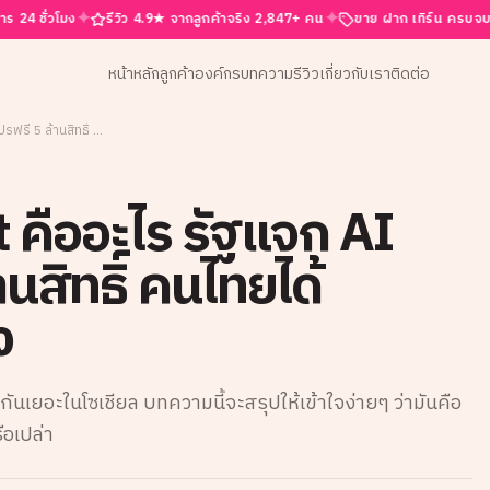
✦
✦
✦
มง
รีวิว 4.9★ จากลูกค้าจริง 2,847+ คน
ขาย ฝาก เทิร์น ครบจบที่นี่
รั
หน้าหลัก
ลูกค้าองค์กร
บทความ
รีวิว
เกี่ยวกับเรา
ติดต่อ
TH-AI Passport คืออะไร รัฐแจก AI ระดับโปรฟรี 5 ล้านสิทธิ์ คนไทยได้ประโยชน์อะไรบ้าง
 คืออะไร รัฐแจก AI
านสิทธิ์ คนไทยได้
ง
กันเยอะในโซเชียล บทความนี้จะสรุปให้เข้าใจง่ายๆ ว่ามันคือ
ือเปล่า