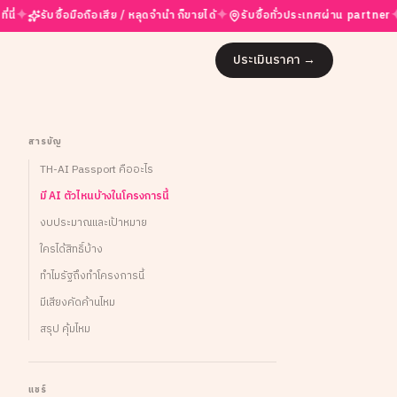
✦
✦
บซื้อมือถือเสีย / หลุดจำนำ ก็ขายได้
รับซื้อทั่วประเทศผ่าน partner
ราคาสู
ประเมินราคา
→
สารบัญ
TH-AI Passport คืออะไร
มี AI ตัวไหนบ้างในโครงการนี้
งบประมาณและเป้าหมาย
ใครได้สิทธิ์บ้าง
ทำไมรัฐถึงทำโครงการนี้
มีเสียงคัดค้านไหม
สรุป คุ้มไหม
แชร์