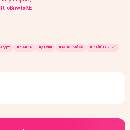
-ai-passport/
=Tl-oBnwtxKE
atgpt
#
claude
#
gemini
#
ai ประเทศไทย
#
เทคโนโลยี 2026