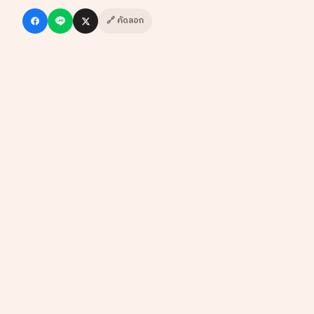
🔗 คัดลอก