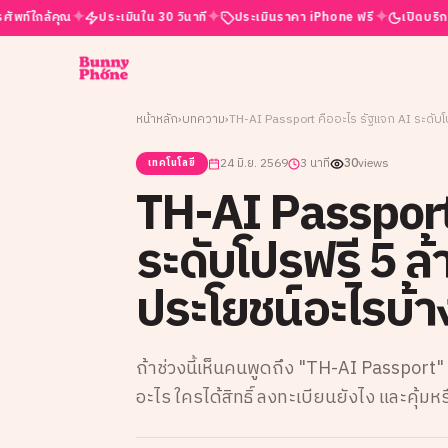
✦
✦
✦
ุณ
ประเมินใน 30 วินาที
ประเมินราคา iPhone ฟรี
เปิดบริการ 24 ชั่วโ
หน้าหลัก
›
บทความ
›
24 มิ.ย. 2569
3 นาที
30
views
เทคโนโลยี
TH-AI Passport
ระดับโปรฟรี 5 ล้
ประโยชน์อะไรบ้า
ถ้าช่วงนี้เห็นคนพูดถึง "TH-AI Passport" 
อะไร ใครได้สิทธิ์ ลงทะเบียนยังไง และคุ้มหร