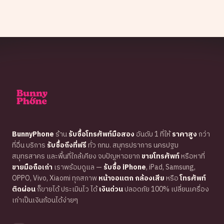
BunnyPhone
ร้าน
รับซื้อโทรศัพท์มือสอง
อันดับ 1 ที่ให้
ราคาสูง
กว่า
ที่อื่น บริการ
รับซื้อถึงที่ฟรี
ทั่ว กทม. สมุทรปราการ นครปฐม
สมุทรสาคร และพื้นที่ใกล้เคียง จบปัญหาอยาก
ขายโทรศัพท์
หรือหาที่
ขายมือถือเก่า
เราพร้อมดูแล —
รับซื้อ iPhone
, iPad, Samsung,
OPPO, Vivo, Xiaomi ทุกสภาพ
หน้าจอแตก กล้องเสีย
หรือ
โทรศัพท์
ติดผ่อน
ก็ขายได้ ประเมินไว ได้
เงินด่วน
ปลอดภัย 100% เปลี่ยนเครื่อง
เก่าเป็นเงินก้อนได้ง่ายๆ