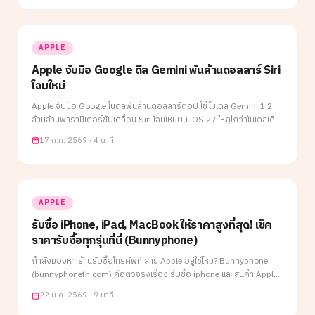
APPLE
Apple จับมือ Google ดีล Gemini พันล้านดอลลาร์ Siri
โฉมใหม่
Apple จับมือ Google ในดีลพันล้านดอลลาร์ต่อปี ใช้โมเดล Gemini 1.2
ล้านล้านพารามิเตอร์ขับเคลื่อน Siri โฉมใหม่บน iOS 27 ใหญ่กว่าโมเดลเดิม
8 เท่า พร้อมรักษาความเป็นส่วนตัวผ่าน Private Cloud Compute สรุป
17 ก.ค. 2569
·
4 นาที
ครบว่าใครได้ใครเสีย และผู้ใช้ iPhone จะได้อะไร
APPLE
รับซื้อ iPhone, iPad, MacBook ให้ราคาสูงที่สุด! เช็ค
ราคารับซื้อทุกรุ่นที่นี่ (Bunnyphone)
กำลังมองหา ร้านรับซื้อโทรศัพท์ สาย Apple อยู่ใช่ไหม? Bunnyphone
(bunnyphoneth.com) คือตัวจริงเรื่อง รับซื้อ iphone และสินค้า Apple
ทุกชนิด เราการันตี ขายกับเราได้สูงกว่าที่อื่น พร้อมบริการ รับซื้อถึงท
22 ม.ค. 2569
·
9 นาที