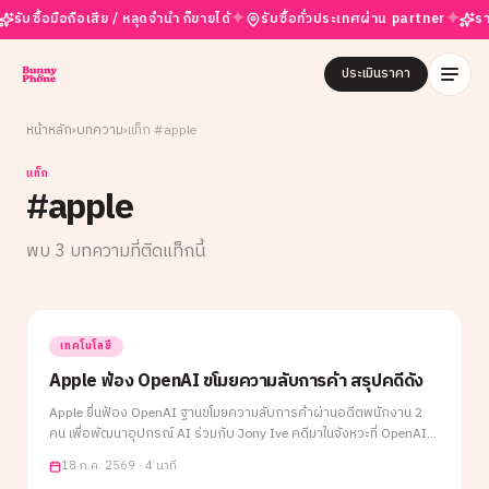
✦
✦
ื้อมือถือเสีย / หลุดจำนำ ก็ขายได้
รับซื้อทั่วประเทศผ่าน partner
ราคาสูง
ประเมินราคา
หน้าหลัก
›
บทความ
›
แท็ก #
apple
แท็ก
#
apple
พบ
3
บทความที่ติดแท็กนี้
เทคโนโลยี
Apple ฟ้อง OpenAI ขโมยความลับการค้า สรุปคดีดัง
Apple ยื่นฟ้อง OpenAI ฐานขโมยความลับการค้าผ่านอดีตพนักงาน 2
คน เพื่อพัฒนาอุปกรณ์ AI ร่วมกับ Jony Ive คดีมาในจังหวะที่ OpenAI
เตรียม IPO ครั้งประวัติศาสตร์ ด้านอีลอน มัสก์ร่วมวงเหน็บทันที สรุป
18 ก.ค. 2569
·
4 นาที
ครบทุกประเด็นในบทความเดียว