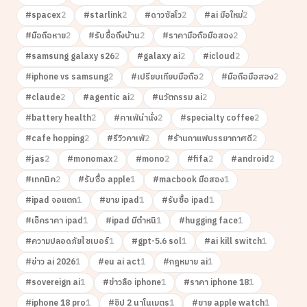
#
spacex
2
#
starlink
2
#
ดาวซัลโว
2
#
ai มือใหม่
2
#
มือถือหาย
2
#
รับซื้อถึงบ้าน
2
#
ราคามือถือมือสอง
2
#
samsung galaxy s26
2
#
galaxy ai
2
#
icloud
2
#
iphone vs samsung
2
#
เปรียบเทียบมือถือ
2
#
มือถือมือสอง
2
#
claude
2
#
agentic ai
2
#
นวัตกรรม ai
2
#
battery health
2
#
คาเฟ่น่านั่ง
2
#
specialty coffee
2
#
cafe hopping
2
#
รีวิวคาเฟ่
2
#
ร้านกาแฟบรรยากาศดี
2
#
jas
2
#
monomax
2
#
mono
2
#
fifa
2
#
android
2
#
เทคนิค
2
#
รับซื้อ apple
1
#
macbook มือสอง
1
#
ipad จอแตก
1
#
ขาย ipad
1
#
รับซื้อ ipad
1
#
เช็คราคา ipad
1
#
ipad มีตำหนิ
1
#
hugging face
1
#
ความปลอดภัยไซเบอร์
1
#
gpt-5.6 sol
1
#
ai kill switch
1
#
ข่าว ai 2026
1
#
eu ai act
1
#
กฎหมาย ai
1
#
sovereign ai
1
#
ข่าวลือ iphone
1
#
ราคา iphone 18
1
#
iphone 18 pro
1
#
ชิป 2 นาโนเมตร
1
#
ขาย apple watch
1