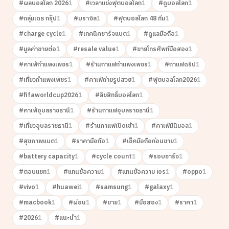
#
ผลบอลโลก 2026
1
#
เวลาแข่งฟุตบอลโลก
1
#
ดูบอลโลก
1
#
กลุ่มเดธ กรุ๊ป
1
#
บราซิล
1
#
ฟุตบอลโลก 48 ทีม
1
#
charge cycle
1
#
เทคนิคชาร์จแบต
1
#
ดูแลมือถือ
1
#
มูลค่าขายต่อ
1
#
resale value
1
#
ขายโทรศัพท์มือสอง
1
#
คาเฟ่กำแพงเพชร
1
#
ร้านกาแฟกำแพงเพชร
1
#
กาแฟดริป
1
#
เที่ยวกำแพงเพชร
1
#
คาเฟ่ถ่ายรูปสวย
1
#
ฟุตบอลโลก2026
1
#
fifaworldcup2026
1
#
ลิขสิทธิ์บอลโลก
1
#
คาเฟ่อุบลราชธานี
1
#
ร้านกาแฟอุบลราชธานี
1
#
เที่ยวอุบลราชธานี
1
#
ร้านกาแฟเปิดเช้า
1
#
คาเฟ่มินิมอล
1
#
สุขภาพแบต
1
#
ราคามือถือ
1
#
เช็คมือถือก่อนขาย
1
#
battery capacity
1
#
cycle count
1
#
รอบชาร์จ
1
#
ตอบแชท
1
#
แทนข้อความ
1
#
แทนข้อความ ios
1
#
oppo
1
#
vivo
1
#
huawei
1
#
samsung
1
#
galaxy
1
#
macbook
1
#
ผ่อน
1
#
ขาย
1
#
มือสอง
1
#
ราคา
1
#
2026
1
#
แนะนำ
1