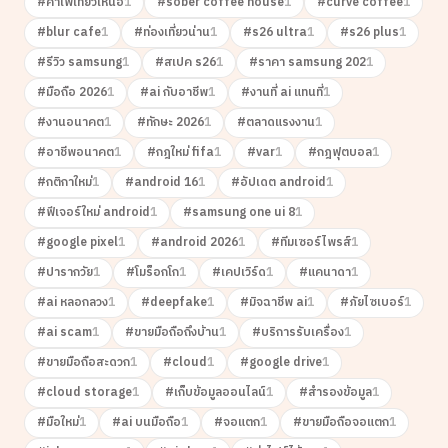
#
คาเฟ่เที่ยวเหนือ
1
#
sober coffee house
1
#
curve coffee
1
#
blur cafe
1
#
ท่องเที่ยวน่าน
1
#
s26 ultra
1
#
s26 plus
1
#
รีวิว samsung
1
#
สเปค s26
1
#
ราคา samsung 202
1
#
มือถือ 2026
1
#
ai กับอาชีพ
1
#
งานที่ ai แทนที่
1
#
งานอนาคต
1
#
ทักษะ 2026
1
#
ตลาดแรงงาน
1
#
อาชีพอนาคต
1
#
กฎใหม่ fifa
1
#
var
1
#
กฎฟุตบอล
1
#
กติกาใหม่
1
#
android 16
1
#
อัปเดต android
1
#
ฟีเจอร์ใหม่ android
1
#
samsung one ui 8
1
#
google pixel
1
#
android 2026
1
#
ทีมเซอร์ไพรส์
1
#
ปารากวัย
1
#
โมร็อกโก
1
#
เคปเวิร์ด
1
#
แคนาดา
1
#
ai หลอกลวง
1
#
deepfake
1
#
มิจฉาชีพ ai
1
#
ภัยไซเบอร์
1
#
ai scam
1
#
ขายมือถือถึงบ้าน
1
#
บริการรับเครื่อง
1
#
ขายมือถือสะดวก
1
#
cloud
1
#
google drive
1
#
cloud storage
1
#
เก็บข้อมูลออนไลน์
1
#
สำรองข้อมูล
1
#
มือใหม่
1
#
ai บนมือถือ
1
#
จอแตก
1
#
ขายมือถือจอแตก
1