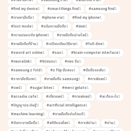
#
ย้ายข้ามค่าย
1
#
samsung หาย
1
#
android หาย
1
#
find my device
1
#
smartthings find
1
#
samsung find
1
#
ตามหามือถือ
1
#
iphone หาย
1
#
find my iphone
1
#
lost mode
1
#
แจ้งความมือถือ
1
#
imei
1
#
ความปลอดภัย iphone
1
#
ขายมือถือผ่านไลน์
1
#
ขายมือถือที่ร้าน
1
#
เปรียบเทียบวิธีขาย
1
#
full dive
1
#
sword art online
1
#
sao
1
#
brain-computer interface
1
#
neuralink
1
#
ชิปสมอง
1
#
neo จีน
1
#
samsung z fold
1
#
z flip มือสอง
1
#
มือถือจอพับ
1
#
ราคามือถือตก
1
#
ขายมือถือ samsung
1
#
คาเฟ่แพร่
1
#
แพร่
1
#
sugar bites
1
#
merci gelato
1
#
arcadia cafe
1
#
เที่ยวแพร่
1
#
กาแฟแพร่
1
#
ai คืออะไร
1
#
ปัญญาประดิษฐ์
1
#
artificial intelligence
1
#
machine learning
1
#
ขายมือถือช่วงไหนดี
1
#
จังหวะขายมือถือ
1
#
สถิติบอลโลก
1
#
คาเฟ่น่าน
1
#
น่าน
1