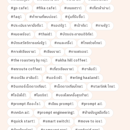
#
go cafe
1
#
fika cafe
1
#
เหมยฮวา
1
#
เที่ยวลำปาง
1
#
faq
1
#
คำถามที่พบบ่อย
1
#
รุ่นที่รับซื้อ
1
#
ประเมินราคามือถือ
1
#
แอปรัฐ
1
#
เป๋าตัง
1
#
ทางรัฐ
1
#
หมอพร้อม
1
#
thaid
1
#
บัตรประชาชนดิจิทัล
1
#
บัตรสวัสดิการแห่งรัฐ
1
#
คนละครึ่ง
1
#
ไทยช่วยไทย
1
#
คาเฟ่เชียงราย
1
#
เชียงราย
1
#
กาแฟดอย
1
#
the roastery by roj
1
#
akha hill coffee
1
#
enroute coffee
1
#
เที่ยวเชียงราย
1
#
ฮาลันด์
1
#
เออร์ลิง ฮาลันด์
1
#
นอร์เวย์
1
#
erling haaland
1
#
อินเทอร์เน็ตดาวเทียม
1
#
เน็ตดาวเทียมไทย
1
#
starlink ไทย
1
#
โรนัลโด้
1
#
โมดริช
1
#
บอลโลกครั้งสุดท้าย
1
#
prompt คืออะไร
1
#
เขียน prompt
1
#
prompt ai
1
#
เทคนิค ai
1
#
prompt engineering
1
#
ย้ายข้อมูลมือถือ
1
#
quick start
1
#
smart switch
1
#
move to ios
1