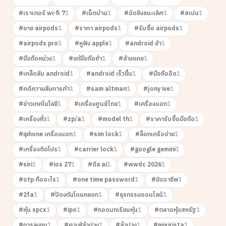
#
เราเตอร์ wi-fi 7
1
#
เน็ตบ้าน
1
#
นัดชิงชนะเลิศ
1
#
สเปน
1
#
ขาย airpods
1
#
ราคา airpods
1
#
รับซื้อ airpods
1
#
airpods pro
1
#
หูฟัง apple
1
#
android ช้า
1
#
มือถือหน่วง
1
#
แก้มือถือช้า
1
#
ล้างแคช
1
#
เคล็ดลับ android
1
#
android เร็วขึ้น
1
#
มือถืออืด
1
#
คดีความลับการค้า
1
#
sam altman
1
#
jony ive
1
#
ข่าวเทคโนโลยี
1
#
เครื่องศูนย์ไทย
1
#
เครื่องนอก
1
#
เครื่องหิ้ว
1
#
zp/a
1
#
model th
1
#
ราคารับซื้อมือถือ
1
#
iphone เครื่องนอก
1
#
sim lock
1
#
ล็อกเครือข่าย
1
#
เครื่องติดโปร
1
#
carrier lock
1
#
google gemini
1
#
siri
1
#
ios 27
1
#
ดีล ai
1
#
wwdc 2026
1
#
otp คืออะไร
1
#
one time password
1
#
มิจฉาชีพ
1
#
2fa
1
#
ป้องกันโดนหลอก
1
#
ธุรกรรมออนไลน์
1
#
หุ้น spcx
1
#
ipo
1
#
ถอดบทเรียนหุ้น
1
#
ตลาดหุ้นสหรัฐ
1
#
การลงทุน
1
#
คาเฟ่ลำปาง
1
#
ลำปาง
1
#
mixirista
1