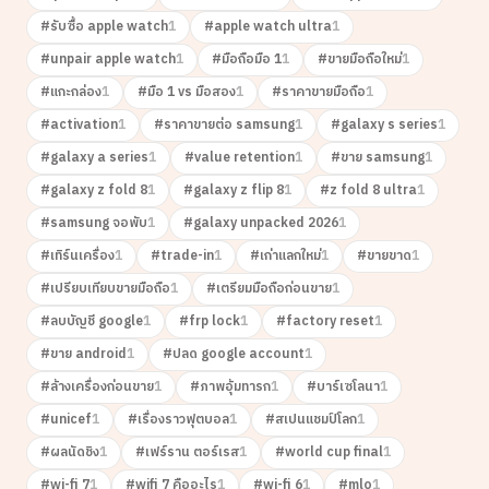
#
รับซื้อ apple watch
1
#
apple watch ultra
1
#
unpair apple watch
1
#
มือถือมือ 1
1
#
ขายมือถือใหม่
1
#
แกะกล่อง
1
#
มือ 1 vs มือสอง
1
#
ราคาขายมือถือ
1
#
activation
1
#
ราคาขายต่อ samsung
1
#
galaxy s series
1
#
galaxy a series
1
#
value retention
1
#
ขาย samsung
1
#
galaxy z fold 8
1
#
galaxy z flip 8
1
#
z fold 8 ultra
1
#
samsung จอพับ
1
#
galaxy unpacked 2026
1
#
เทิร์นเครื่อง
1
#
trade-in
1
#
เก่าแลกใหม่
1
#
ขายขาด
1
#
เปรียบเทียบขายมือถือ
1
#
เตรียมมือถือก่อนขาย
1
#
ลบบัญชี google
1
#
frp lock
1
#
factory reset
1
#
ขาย android
1
#
ปลด google account
1
#
ล้างเครื่องก่อนขาย
1
#
ภาพอุ้มทารก
1
#
บาร์เซโลนา
1
#
unicef
1
#
เรื่องราวฟุตบอล
1
#
สเปนแชมป์โลก
1
#
ผลนัดชิง
1
#
เฟร์ราน ตอร์เรส
1
#
world cup final
1
#
wi-fi 7
1
#
wifi 7 คืออะไร
1
#
wi-fi 6
1
#
mlo
1