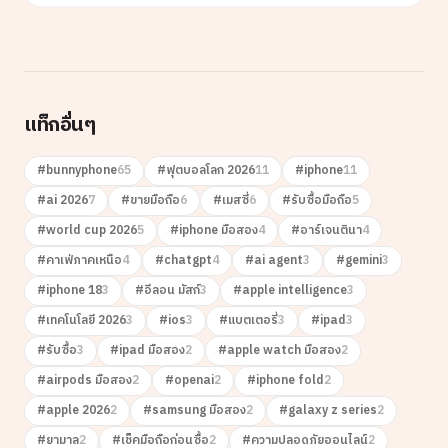
แท็กอื่นๆ
#
bunnyphone
65
#
ฟุตบอลโลก 2026
11
#
iphone
11
#
ai 2026
7
#
ขายมือถือ
6
#
เมสซี่
6
#
รับซื้อมือถือ
5
#
world cup 2026
5
#
iphone มือสอง
4
#
อาร์เจนตินา
4
#
คาเฟ่ภาคเหนือ
4
#
chatgpt
4
#
ai agent
3
#
gemini
3
#
iphone 18
3
#
อีลอน มัสก์
3
#
apple intelligence
3
#
เทคโนโลยี 2026
3
#
ios
3
#
แบตเตอรี่
3
#
ipad
3
#
รับซื้อ
3
#
ipad มือสอง
2
#
apple watch มือสอง
2
#
airpods มือสอง
2
#
openai
2
#
iphone fold
2
#
apple 2026
2
#
samsung มือสอง
2
#
galaxy z series
2
#
ยามาล
2
#
เช็คมือถือก่อนซื้อ
2
#
ความปลอดภัยออนไลน์
2