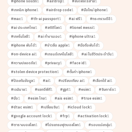
#
iphone จอแตก
1
#
airdrop
1
#
ส่งไฟล์ไร้สาย
1
#
เทคนิค iphone
1
#
airdrop code
1
#
มือใหม่ iphone
1
#
mac
1
#
th-ai passport
1
#
ai ฟรี
1
#
กระทรวงดีอี
1
#
ai ประเทศไทย
1
#
สถิติโลก
1
#
lionel messi
1
#
เทคโนโลยี
1
#
ai ทำงานเอง
1
#
iphone ultra
1
#
iphone พับได้
1
#
ข่าวลือ apple
1
#
มือถือพับได้
1
#
on-device ai
1
#
เทรนด์เทคโนโลยี
1
#
ai ในชีวิตประจำวัน
1
#
ความปลอดภัย
1
#
privacy
1
#
face id
1
#
stolen device protection
1
#
ตั้งค่า iphone
1
#
ป้องกันข้อมูล
1
#
ai
1
#
เปรียบเทียบ ai
1
#
เลือกใช้ ai
1
#
เจมินาย
1
#
แชทจีพีที
1
#
gpt
1
#
esim
1
#
ซิมการ์ด
1
#
มือ
1
#
esim ไทย
1
#
ais esim
1
#
true esim
1
#
dtac esim
1
#
เปลี่ยนซิม
1
#
icloud lock
1
#
google account lock
1
#
frp
1
#
activation lock
1
#
ตารางบอลโลก
1
#
โปรแกรมฟุตบอลโลก
1
#
รอบแบ่งกลุ่ม
1