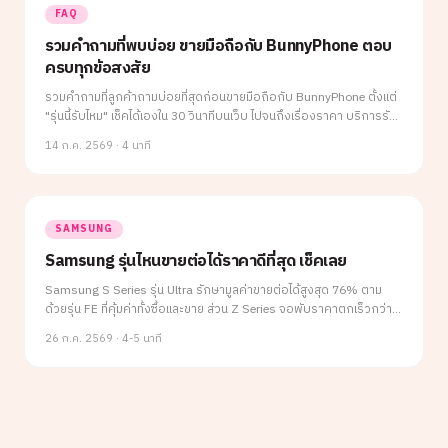
FAQ
รวมคำถามที่พบบ่อย ขายมือถือกับ BunnyPhone ตอบ
ครบทุกข้อสงสัย
รวมคำถามที่ลูกค้าถามบ่อยที่สุดก่อนขายมือถือกับ BunnyPhone ตั้งแต่
"รุ่นนี้รับไหม" เช็คได้เองใน 30 วินาทีบนเว็บ ไปจนถึงเรื่องราคา บริการรับ
ถึงบ้านฟรี 9 จังหวัด และการรับเงินทันทีหน้างาน ตอบครบทุกข้อสงสัยใน
14 ก.ค. 2569
·
4 นาที
บทความเดียว
SAMSUNG
Samsung รุ่นไหนขายต่อได้ราคาดีที่สุด เช็คเลย
Samsung S Series รุ่น Ultra รักษามูลค่าขายต่อได้สูงสุด 76% ตาม
ด้วยรุ่น FE ที่คุ้มค่าทั้งซื้อและขาย ส่วน Z Series จอพับราคาตกเร็วกว่า S
Series ถึง 15% บทความนี้สรุปเปอร์เซ็นต์ Value Retention ครบทั้ง 3 ซี
26 ก.ค. 2569
·
4-5 นาที
รีส์ พร้อมคำแนะนำเลือกรุ่นให้เหมาะกับความต้องการ