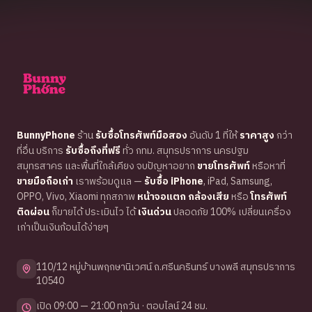
BunnyPhone
ร้าน
รับซื้อโทรศัพท์มือสอง
อันดับ 1 ที่ให้
ราคาสูง
กว่า
ที่อื่น บริการ
รับซื้อถึงที่ฟรี
ทั่ว กทม. สมุทรปราการ นครปฐม
สมุทรสาคร และพื้นที่ใกล้เคียง จบปัญหาอยาก
ขายโทรศัพท์
หรือหาที่
ขายมือถือเก่า
เราพร้อมดูแล —
รับซื้อ iPhone
, iPad, Samsung,
OPPO, Vivo, Xiaomi ทุกสภาพ
หน้าจอแตก กล้องเสีย
หรือ
โทรศัพท์
ติดผ่อน
ก็ขายได้ ประเมินไว ได้
เงินด่วน
ปลอดภัย 100% เปลี่ยนเครื่อง
เก่าเป็นเงินก้อนได้ง่ายๆ
110/12 หมู่บ้านพฤกษานิเวศน์ ถ.ศรีนครินทร์ บางพลี สมุทรปราการ
10540
เปิด 09:00 — 21:00 ทุกวัน · ตอบไลน์ 24 ชม.