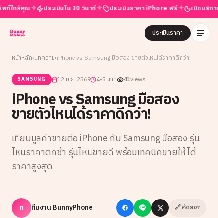
✦
✦
✦
กล้คุณ
ประเมินใน 30 วินาที
ประเมินราคา iPhone ฟรี
เปิดบริการ 24 ช
ประเมินราคา
หน้าหลัก
›
บทความ
›
iPhone vs Samsung มือสอง ขายตัวไหนได้ราคาดีกว่า!
12 มิ.ย. 2569
4-5 นาที
41
views
SAMSUNG
iPhone vs Samsung มือสอง
ขายตัวไหนได้ราคาดีกว่า!
เทียบมูลค่าขายต่อ iPhone กับ Samsung มือสอง รุ่น
ไหนราคาตกช้า รุ่นไหนขายดี พร้อมเทคนิคขายให้ได้
ราคาสูงสุด
ท
ทีมงาน BunnyPhone
🔗 คัดลอก