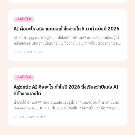
เทคโนโลยี
AI คืออะไร อธิบายแบบเข้าใจง่ายใน 5 นาที ฉบับปี 2026
AI หรือปัญญาประดิษฐ์คือเทคโนโลยีที่ทำให้คอมพิวเตอร์คิดและเรียนรู้ได้
คล้ายมนุษย์ บทความนี้อธิบายให้เข้าใจง่ายใน 5 นาที พร้อมตัวอย่างที่เจอใน
ชีวิตประจำวันที่คุณใช้อยู่แล้วโดยไม่รู้ตัว
5 ก.ค. 2569
·
4 นาที
เทคโนโลยี
Agentic AI คืออะไร ทำไมปี 2026 ถึงเรียกว่าปีแห่ง AI
ที่ทำงานเองได้
ถ้าเคยใช้ ChatGPT หรือ Claude แล้วรู้สึกว่า "มันแค่ตอบคำถาม" นั่นคือ
Generative AI แบบเดิม แต่ปี 2026 มีสิ่งที่ไปไกลกว่านั้นมากคือ **Agentic
AI** ที่ไม่ต้องรอให้สั่งทีละขั้น แต่รับเป้าหมาย แล้วคิด วางแผน และลงมือ
23 มิ.ย. 2569
·
4 นาที
ทำเองจนเสร็จ