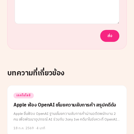
ส่ง
บทความที่เกี่ยวข้อง
เทคโนโลยี
Apple ฟ้อง OpenAI ขโมยความลับการค้า สรุปคดีดัง
Apple ยื่นฟ้อง OpenAI ฐานขโมยความลับการค้าผ่านอดีตพนักงาน 2
คน เพื่อพัฒนาอุปกรณ์ AI ร่วมกับ Jony Ive คดีมาในจังหวะที่ OpenAI
เตรียม IPO ครั้งประวัติศาสตร์ ด้านอีลอน มัสก์ร่วมวงเหน็บทันที สรุป
18 ก.ค. 2569
·
4 นาที
ครบทุกประเด็นในบทความเดียว