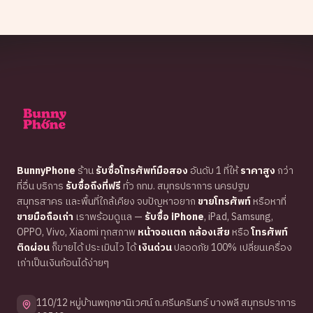
BunnyPhone
ร้าน
รับซื้อโทรศัพท์มือสอง
อันดับ 1 ที่ให้
ราคาสูง
กว่า
ที่อื่น บริการ
รับซื้อถึงที่ฟรี
ทั่ว กทม. สมุทรปราการ นครปฐม
สมุทรสาคร และพื้นที่ใกล้เคียง จบปัญหาอยาก
ขายโทรศัพท์
หรือหาที่
ขายมือถือเก่า
เราพร้อมดูแล —
รับซื้อ iPhone
, iPad, Samsung,
OPPO, Vivo, Xiaomi ทุกสภาพ
หน้าจอแตก กล้องเสีย
หรือ
โทรศัพท์
ติดผ่อน
ก็ขายได้ ประเมินไว ได้
เงินด่วน
ปลอดภัย 100% เปลี่ยนเครื่อง
เก่าเป็นเงินก้อนได้ง่ายๆ
110/12 หมู่บ้านพฤกษานิเวศน์ ถ.ศรีนครินทร์ บางพลี สมุทรปราการ