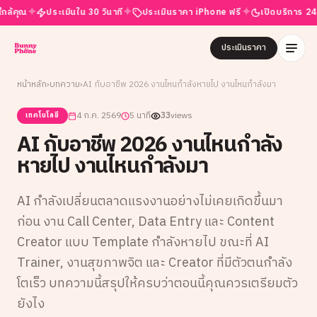
✦
✦
✦
ณ
ประเมินใน 30 วินาที
ประเมินราคา iPhone ฟรี
เปิดบริการ 24 ชั่วโมง
ประเมินราคา
หน้าหลัก
›
บทความ
›
AI กับอาชีพ 2026 งานไหนกำลังหายไป งานไหนกำลังมา
4 ก.ค. 2569
5 นาที
33
views
เทคโนโลยี
AI กับอาชีพ 2026 งานไหนกำลัง
หายไป งานไหนกำลังมา
AI กำลังเปลี่ยนตลาดแรงงานอย่างไม่เคยเกิดขึ้นมา
ก่อน งาน Call Center, Data Entry และ Content
Creator แบบ Template กำลังหายไป ขณะที่ AI
Trainer, งานสุขภาพจิต และ Creator ที่มีตัวตนกำลัง
โตเร็ว บทความนี้สรุปให้ครบว่าตอนนี้คุณควรเตรียมตัว
ยังไง