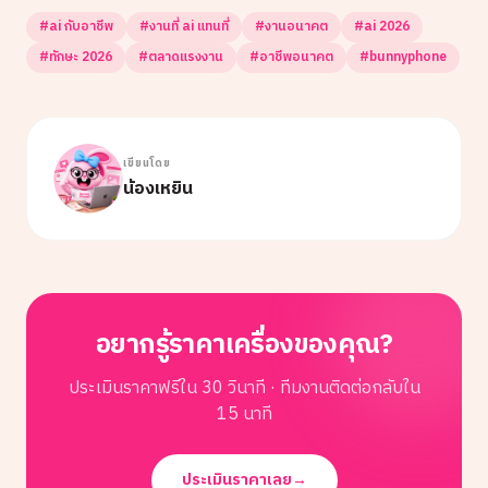
#
ai กับอาชีพ
#
งานที่ ai แทนที่
#
งานอนาคต
#
ai 2026
#
ทักษะ 2026
#
ตลาดแรงงาน
#
อาชีพอนาคต
#
bunnyphone
เขียนโดย
น้องเหยิน
อยากรู้ราคาเครื่องของคุณ?
ประเมินราคาฟรีใน 30 วินาที · ทีมงานติดต่อกลับใน
15 นาที
ประเมินราคาเลย
→